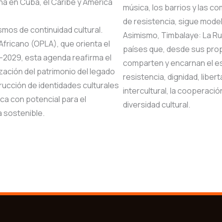
na en Cuba, el Caribe y America
música, los barrios y las c
de resistencia, sigue mode
smos de continuidad cultural.
Asimismo, Timbalaye: La Ru
fricano (OPLA), que orienta el
países que, desde sus prop
–2029, esta agenda reafirma el
comparten y encarnan el es
zación del patrimonio del legado
resistencia, dignidad, liber
ucción de identidades culturales
intercultural, la cooperació
ca con potencial para el
diversidad cultural.
a sostenible.