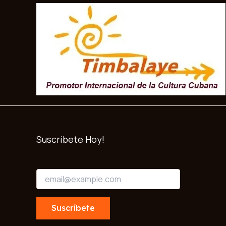
Suscríbete Hoy!
*
E
E
m
m
a
a
i
i
Suscríbete
l
l
*