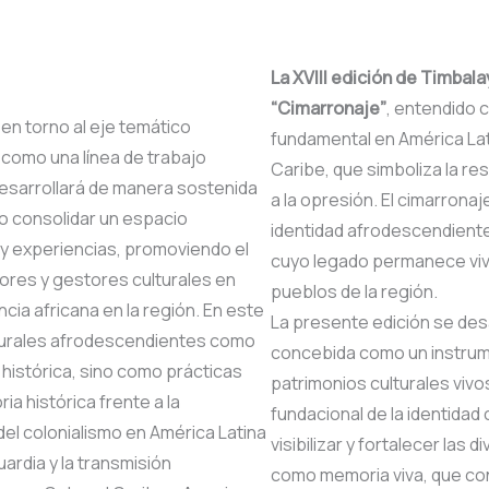
La XVIII edición de Timbal
“Cimarronaje”
, entendido c
en torno al eje temático
fundamental en América Lati
 como una línea de trabajo
Caribe, que simboliza la res
desarrollará de manera sostenida
a la opresión. El cimarrona
o consolidar un espacio
identidad afrodescendiente
y experiencias, promoviendo el
cuyo legado permanece vivo
ores y gestores culturales en
pueblos de la región.
ncia africana en la región. En este
La presente edición se desar
lturales afrodescendientes como
concebida como un instrume
 histórica, sino como prácticas
patrimonios culturales vivo
a histórica frente a la
fundacional de la identidad 
del colonialismo en América Latina
visibilizar y fortalecer la
uardia y la transmisión
como memoria viva, que cont