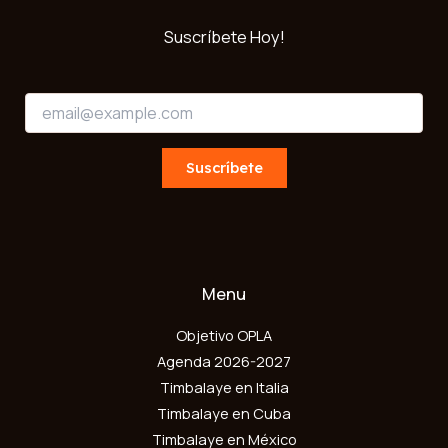
Suscríbete Hoy!
*
E
E
m
m
a
a
i
Suscríbete
i
l
l
*
E
m
a
i
l
Menu
Objetivo OPLA
Agenda 2026-2027
Timbalaye en Italia
Timbalaye en Cuba
Timbalaye en México