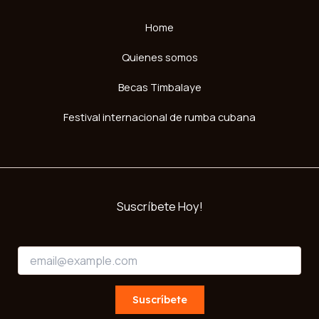
Home
Quienes somos
Becas Timbalaye
Festival internacional de rumba cubana
Suscríbete Hoy!
E
E
m
m
a
a
i
i
Suscríbete
l
l
E