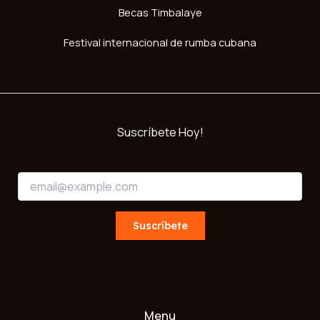
Becas Timbalaye
Festival internacional de rumba cubana
Suscríbete Hoy!
E
E
m
m
a
a
i
i
Suscríbete
l
l
E
*
m
a
i
l
E
Menu