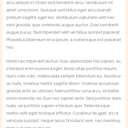
arcu aliquet in. Etiam sed hendrerit arcu. Vestibulum sit
amet urna lorem. Quisque sed tellus eget arcu blandit
pretium sagittis eget leo. Vestibulum vulputate velit nec
sem gravida, quis commodo augue auctor. Cras hendrerit
augue purus. Sed imperdiet velit vel tellus laoreet placerat.
Phasellus bibendum eros ipsum, a scelerisque est placerat
nec.
Morbi nec imperdiet lectus. Duis ullamcorper nisl sapien, ac
interdum enim euismod eget. Morbi vitae porttitor mauris.
Nunc odio odio, malesuada semper bibendum eu, faucibus
ac nulla. Vivamus mattis sagittis libero. Vivamus accumsan
gravida ante ac ultricies. Nam porttitor urna arcu, id mattis
lorem molestie vel. Duis nec sapien ante. Sed porttitor diam
nulla, vel porttitor sapien interdum quis. Pellentesque
mattis velit eget tristique efficitur. Curabitur feugiat, ex ut
vehicula suscipit, neque lacus tincidunt sem, nec maximus
metus quam vel mauris.