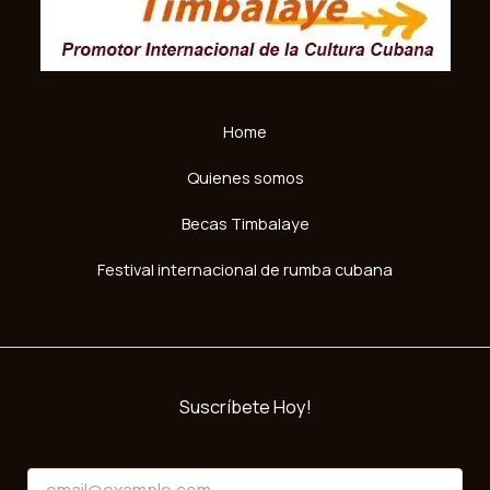
Home
Quienes somos
Becas Timbalaye
Festival internacional de rumba cubana
Suscríbete Hoy!
E
E
m