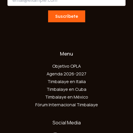
m
a
a
i
i
Suscríbete
l
l
E
*
m
a
i
l
E
Menu
m
a
Objetivo OPLA
i
Agenda 2026-2027
l
Timbalaye en Italia
Timbalaye en Cuba
Timbalaye en México
Fórum Internacional Timbalaye
Social Media