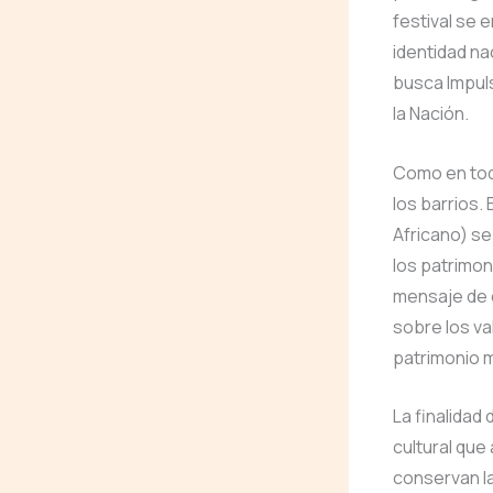
festival se 
identidad na
busca Impul
la Nación.
Como en toda
los barrios.
Africano) se
los patrimon
mensaje de 
sobre los va
patrimonio m
La finalidad 
cultural que
conservan la