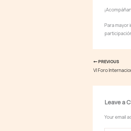
¡Acompáñan
Para mayor 
participación
PREVIOUS
VI Foro Internaci
Leave a 
Your email a
Type