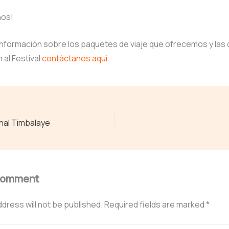
os!
información sobre los paquetes de viaje que ofrecemos y las
 al Festival
contáctanos aquí
.
onal Timbalaye
Comment
ddress will not be published.
Required fields are marked
*