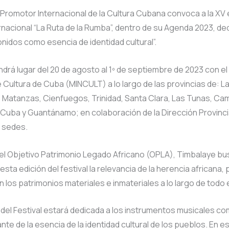
Promotor Internacional de la Cultura Cubana convoca a la XV 
ernacional “La Ruta de la Rumba”, dentro de su Agenda 2023, de
onidos como esencia de identidad cultural”.
tendrá lugar del 20 de agosto al 1º de septiembre de 2023 con el
e Cultura de Cuba (MINCULT) a lo largo de las provincias de: L
o, Matanzas, Cienfuegos, Trinidad, Santa Clara, Las Tunas, C
Cuba y Guantánamo; en colaboración de la Dirección Provinci
s sedes.
 el Objetivo Patrimonio Legado Africano (OPLA), Timbalaye b
esta edición del festival la relevancia de la herencia africana,
n los patrimonios materiales e inmateriales a lo largo de todo e
 del Festival estará dedicada a los instrumentos musicales c
nte de la esencia de la identidad cultural de los pueblos. En es