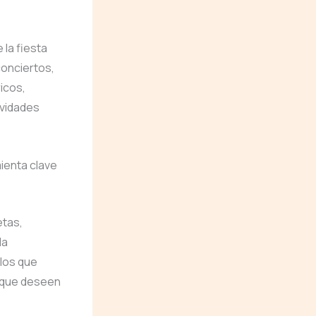
 la fiesta
conciertos,
ricos,
ividades
ienta clave
etas,
la
 los que
s que deseen