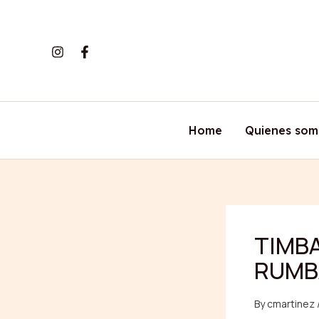
Skip
to
content
Home
Quienes som
TIMBA
RUMBA
By
cmartinez