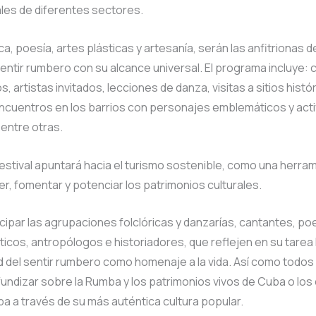
les de diferentes sectores.
a, poesía, artes plásticas y artesanía, serán las anfitrionas de
 sentir rumbero con su alcance universal. El programa incluye: 
, artistas invitados, lecciones de danza, visitas a sitios histó
encuentros en los barrios con personajes emblemáticos y act
 entre otras.
estival apuntará hacia el turismo sostenible, como una herram
r, fomentar y potenciar los patrimonios culturales.
cipar las agrupaciones folclóricas y danzarías, cantantes, po
sticos, antropólogos e historiadores, que reflejen en su tarea 
d del sentir rumbero como homenaje a la vida. Así como todos
undizar sobre la Rumba y los patrimonios vivos de Cuba o lo
 a través de su más auténtica cultura popular.