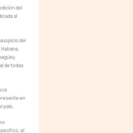
edición del
dicada al
 auspicio del
a Habana,
amagüey,
al de todas
usca
 presente en
l país.
omo
pecífico, el