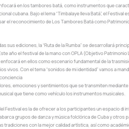
enfocará en los tambores batá, como instrumentos que caract
cional cubana. Bajo el lema “Timbalaye lleva Batá”, el Festival 
sar el reconocimiento de Los Tambores Batá como Patrimonio
s sus ediciones, la “Ruta de la Rumba” se desarrollará princ
 Este año el festival de la mano con OPLA (Objetivo Patrimoni
 enfocará en ellos como escenario fundamental de la trasmisi
ios vivos. Con el tema “sonidos de mi identidad” vamos a mand
conciencia
lores, emociones y sentimientos que se transmiten mediante 
usical que tiene como vehículo los instrumentos musicales.
del Festival es la de ofrecer a los participantes un espacio di 
 abarca grupos de danza y música folclórica de Cuba y otros 
s tradiciones con la mejor calidad artística, así como académ