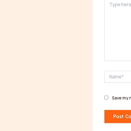
here..
Name*
Save my n