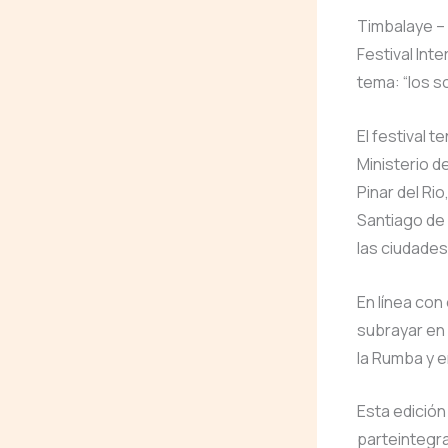
Timbalaye – 
Festival Int
tema: “los s
El festival 
Ministerio d
Pinar del Ri
Santiago de 
las ciudade
En línea con
subrayar en 
la Rumba y e
Esta edición
parteintegra