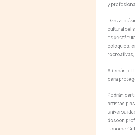
y profesiona
Danza, músic
cultural del
espectáculos
coloquios, 
recreativas,
Además, el f
para protege
Podrán parti
artistas plá
universalida
deseen prof
conocer Cuba