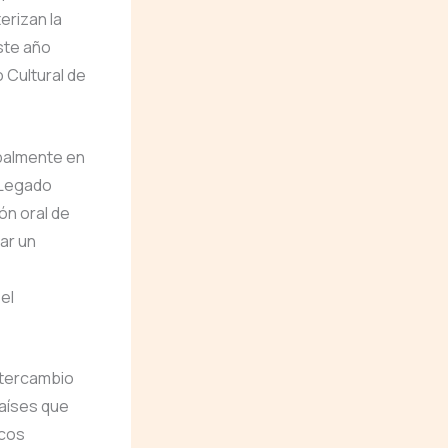
erizan la
este año
 Cultural de
ipalmente en
o Legado
ón oral de
ar un
el
intercambio
países que
icos