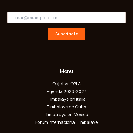
E
E
m
m
a
a
i
i
Suscríbete
l
l
E
*
m
a
i
l
*
Menu
Objetivo OPLA
Agenda 2026-2027
Timbalaye en Italia
Timbalaye en Cuba
Timbalaye en México
Fórum Internacional Timbalaye